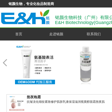
铭颜生物，专业化妆品制造商
铭颜生物科技（广州）有限
E&H Biotechnology(Guangzh
首页
走进铭颜
联系我们
熬夜晚霜
抗皱淡化细纹紧致修护肌肤乳液保湿滋润视黄醇面霜熬夜肌